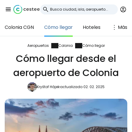
Colonia CGN
Cómo llegar
Hoteles
Más
Iniciar sesión en
Cestee
Aeropuertos
Colonia
Cómo llegar
Cómo llegar desde el
... la comunidad mundial de viajeros
aeropuerto de Colonia
Continuar con Google
Kryštof Hájek
actualizado 02. 02. 2025
Continuar con Facebook
Continuar con Email