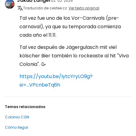
Jakub Langer
02. 02. 2025
Traducido de cestee.cz
Ver texto original
Tal vez fue uno de los Vor-Carnivals (pre-
carnaval), ya que su temporada comienza
cada año el 11.11.
Tal vez después de Jägergulasch mit viel
kölscher Bier también lo rockeaste al hit "Viva
Colonia". 🥳
https://youtu.be/IytcYryLO9g?
si=...VPcnbeTq6h
Temas relacionados
Colonia CGN
Cómo llegar