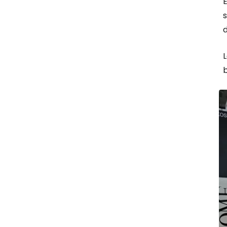
E
s
d
b