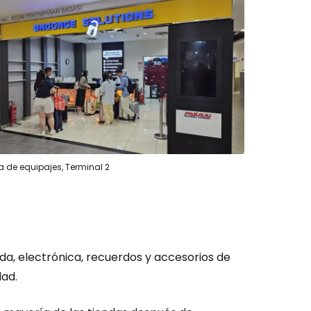
ión en Cestee
ntinuar con Google
 de equipajes, Terminal 2
inuar con Facebook
da, electrónica, recuerdos y accesorios de
tinuar con Email
dad.