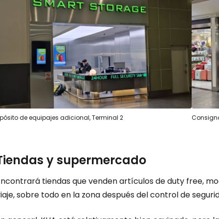
Iniciar ses
... la comunidad mundial de viajeros
Co
pósito de equipajes adicional, Terminal 2
Consigna
Cont
Tiendas y supermercado
Encontrará tiendas que venden artículos de
duty free
, mo
Con
iaje, sobre todo en la zona después del control de seguri