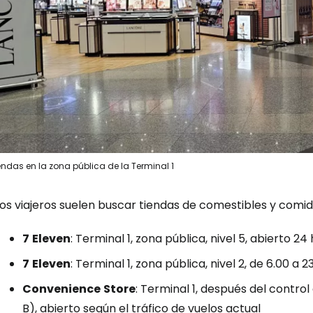
endas en la zona pública de la Terminal 1
os viajeros suelen buscar tiendas de comestibles y comid
7
Eleven
: Terminal 1, zona pública, nivel 5, abierto 24
7
Eleven
: Terminal 1, zona pública, nivel 2, de 6.00 a 23
Convenience
Store
:
Terminal 1, después del control
B), abierto según el tráfico de vuelos actual