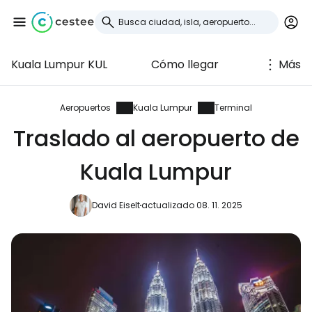
Kuala Lumpur KUL
Cómo llegar
Más
Iniciar sesión en
Cestee
Aeropuertos
Kuala Lumpur
Terminal
Traslado al aeropuerto de
... la comunidad mundial de viajeros
Kuala Lumpur
Continuar con Google
David Eiselt
actualizado 08. 11. 2025
Continuar con Facebook
Continuar con Email