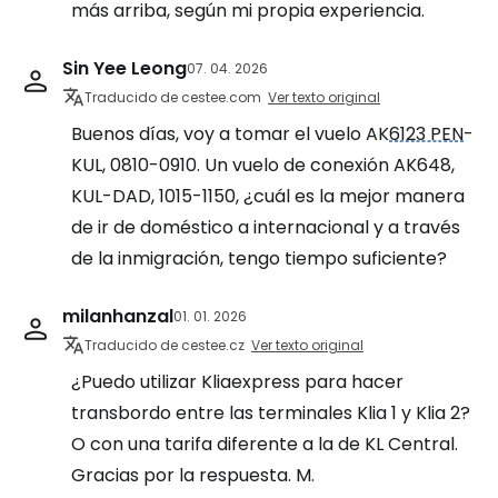
más arriba, según mi propia experiencia.
Sin Yee Leong
07. 04. 2026
Traducido de cestee.com
Ver texto original
Buenos días, voy a tomar el vuelo AK
6123 PEN
-
KUL, 0810-0910. Un vuelo de conexión AK648,
KUL-DAD, 1015-1150, ¿cuál es la mejor manera
de ir de doméstico a internacional y a través
de la inmigración, tengo tiempo suficiente?
milanhanzal
01. 01. 2026
Traducido de cestee.cz
Ver texto original
¿Puedo utilizar Kliaexpress para hacer
transbordo entre las terminales Klia 1 y Klia 2?
O con una tarifa diferente a la de KL Central.
Gracias por la respuesta. M.