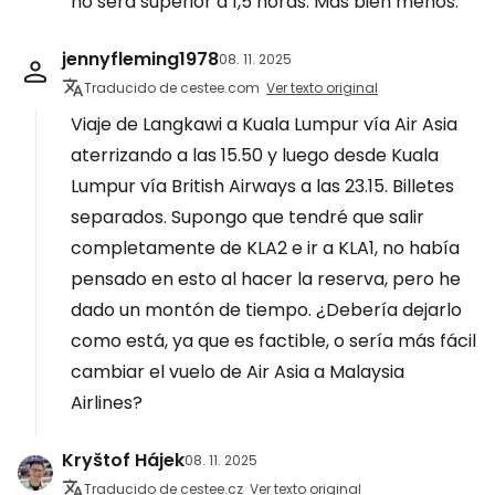
no será superior a 1,5 horas. Más bien menos.
jennyfleming1978
08. 11. 2025
Traducido de cestee.com
Ver texto original
Viaje de Langkawi a Kuala Lumpur vía Air Asia
aterrizando a las 15.50 y luego desde Kuala
Lumpur vía British Airways a las 23.15. Billetes
separados. Supongo que tendré que salir
completamente de KLA2 e ir a KLA1, no había
pensado en esto al hacer la reserva, pero he
dado un montón de tiempo. ¿Debería dejarlo
como está, ya que es factible, o sería más fácil
cambiar el vuelo de Air Asia a Malaysia
Airlines?
Kryštof Hájek
08. 11. 2025
Traducido de cestee.cz
Ver texto original