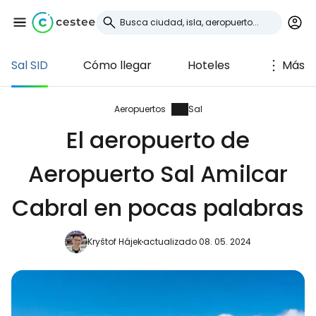
Sal SID
Cómo llegar
Hoteles
Más
Iniciar sesión en
Cestee
Aeropuertos
Sal
El aeropuerto de
... la comunidad mundial de viajeros
Aeropuerto Sal Amilcar
Continuar con Google
Cabral en pocas palabras
Kryštof Hájek
actualizado 08. 05. 2024
Continuar con Facebook
Continuar con Email