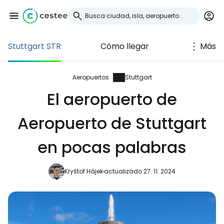
Stuttgart STR
Cómo llegar
Más
Iniciar sesión en
Cestee
Aeropuertos
Stuttgart
El aeropuerto de
... la comunidad mundial de viajeros
Aeropuerto de Stuttgart
Continuar con Google
en pocas palabras
Kryštof Hájek
actualizado 27. 11. 2024
Continuar con Facebook
Continuar con Email