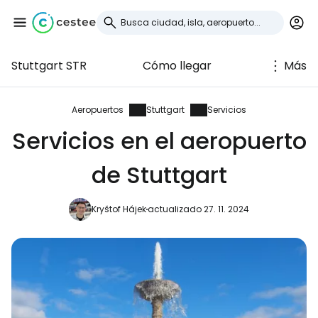
Stuttgart STR
Cómo llegar
Más
Iniciar sesión en
Cestee
Aeropuertos
Stuttgart
Servicios
Servicios en el aeropuerto
... la comunidad mundial de viajeros
de Stuttgart
Continuar con Google
Kryštof Hájek
actualizado 27. 11. 2024
Continuar con Facebook
Continuar con Email