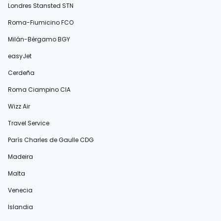
Londres Stansted STN
Roma-Fiumicino FCO
Milán-Bérgamo BGY
easyJet
Cerdeña
Roma Ciampino CIA
Wizz Air
Travel Service
París Charles de Gaulle CDG
Madeira
Malta
Venecia
Islandia