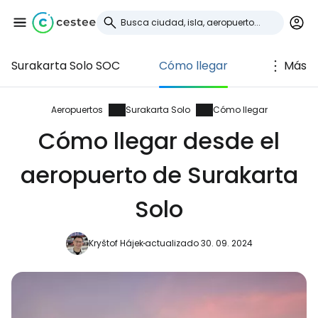
Surakarta Solo SOC
Cómo llegar
Más
Iniciar sesión en
Cestee
Aeropuertos
Surakarta Solo
Cómo llegar
Cómo llegar desde el
... la comunidad mundial de viajeros
aeropuerto de Surakarta
Continuar con Google
Solo
Kryštof Hájek
actualizado 30. 09. 2024
Continuar con Facebook
Continuar con Email