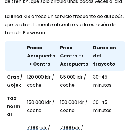
de tren KA, que sólo circula unas pocas veces al día.
La línea K1S ofrece un servicio frecuente de autobús,
que va directamente al centro y a la estación de
tren de Purwosari.
Precio
Price
Duración
Aeropuerto
Centro ->
del
-> Centro
Aeropuerto
trayecto
Grab /
120 000 idr
/
85 000 idr
/
30-45
Gojek
coche
coche
minutos
Taxi
150 000 idr
/
150 000 idr
/
30-45
norm
coche
coche
minutos
al
7 000 idr
/
7 000 idr
/