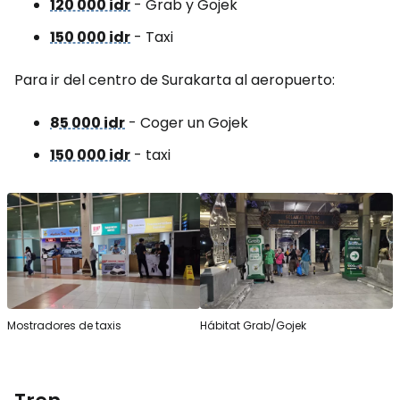
120 000 idr
- Grab y Gojek
150 000 idr
- Taxi
Para ir del centro de Surakarta al aeropuerto:
85 000 idr
- Coger un Gojek
150 000 idr
- taxi
Mostradores de taxis
Hábitat Grab/Gojek