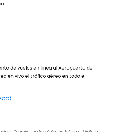
ntinuar con Google
sa:
inuar con Facebook
tinuar con Email
nto de vuelos en línea al Aeropuerto de
rea en vivo el tráfico aéreo en todo el
(SOC)
l enlace. Consulte nuestra página de
Política publicitaria
.