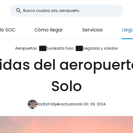
olo SOC
Cómo llegar
Servicios
Lleg
Aeropuertos
Surakarta Solo
Llegadas y salidas
idas del aeropuer
Solo
Kryštof Hájek
actualizado 30. 09. 2024