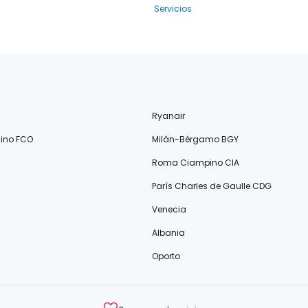
Servicios
Ryanair
ino FCO
Milán-Bérgamo BGY
Roma Ciampino CIA
París Charles de Gaulle CDG
Venecia
Albania
Oporto