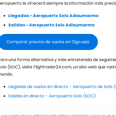
Co
aeropuerto le ofrecerá siempre la información más preci
Llegadas - Aeropuerto Solo Adisumarmo
Cont
Salidas - Aeropuerto Solo Adisumarmo
Comparar precios de vuelos en 12go.asia
Con
Para una forma alternativa y más entretenida de seguimie
olo (SOC), visite Flightradar24.com, un sitio web que rast
mundo.
Llegadas de vuelos en directo - Aeropuerto de Solo 
Salidas en directo - Aeropuerto Solo (SOC)
os que nuestro equipo editorial puede obtener comisiones si hace clic en e