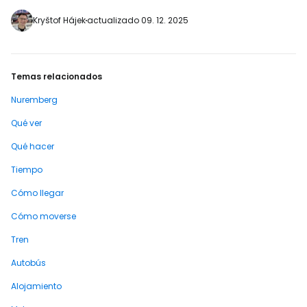
https://www.booking.com/city/de/nuremberg
gb.html?aid=2397601;label=p-
Kryštof Hájek
actualizado 09. 12. 2025
norimberk-hracky] El museo funciona
desde 1971 y cuenta con más de 65…
Temas relacionados
Nuremberg
Qué ver
Qué hacer
Tiempo
Cómo llegar
Cómo moverse
Tren
Autobús
Alojamiento