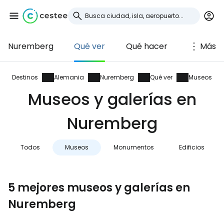
Nuremberg
Qué ver
Qué hacer
Más
Iniciar sesión en
Cestee
Destinos
Alemania
Nuremberg
Qué ver
Museos
Museos y galerías en
... la comunidad mundial de viajeros
Nuremberg
Continuar con Google
Todos
Museos
Monumentos
Edificios
Continuar con Facebook
5 mejores museos y galerías en
Nuremberg
Continuar con Email