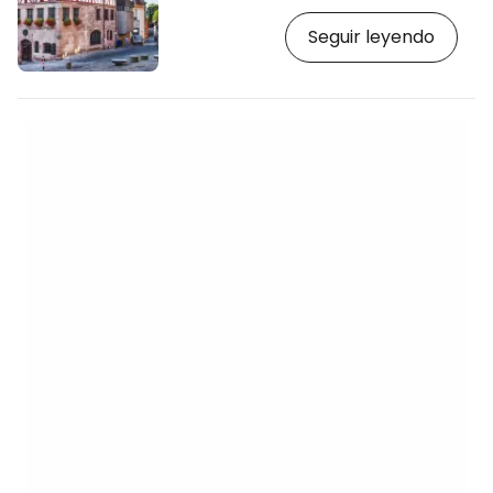
Se encuentra en una típica casa con
Seguir leyendo
entramado de madera del casco
antiguo y recorre la vida de este famoso
artista alemán. [btn "Reservar un hotel en
el centro de Núremberg"
https://www.booking.com/city/de/nuremberg
gb.html?aid=2397601;label=p-
norimberk-durrer] El museo se encuentra
en la casa de Alberto Durero, famoso
pintor…