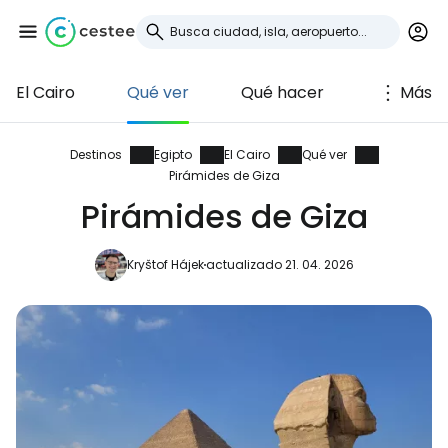
El Cairo
Qué ver
Qué hacer
Más
Iniciar sesión en
Cestee
Destinos
Egipto
El Cairo
Qué ver
Pirámides de Giza
... la comunidad mundial de viajeros
Pirámides de Giza
Kryštof Hájek
actualizado 21. 04. 2026
Continuar con Google
Continuar con Facebook
Continuar con Email