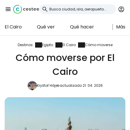
El Cairo
Qué ver
Qué hacer
Más
Iniciar sesión en
Cestee
Destinos
Egipto
El Cairo
Cómo moverse
Cómo moverse por El
... la comunidad mundial de viajeros
Cairo
Continuar con Google
Kryštof Hájek
actualizado 21. 04. 2026
Continuar con Facebook
Continuar con Email