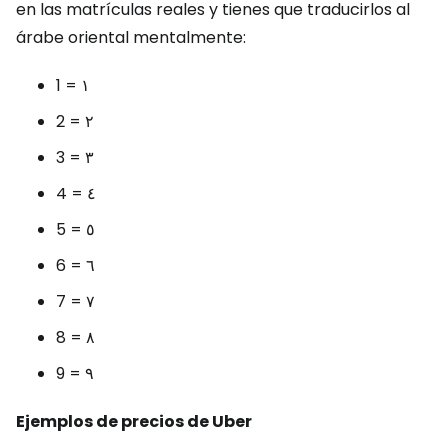
en las matrículas reales y tienes que traducirlos al
árabe oriental mentalmente:
1 = ١
2 = ٢
3 = ٣
4 = ٤
5 = ٥
6 = ٦
7 = ٧
8 = ٨
9 = ٩
Ejemplos de precios de Uber