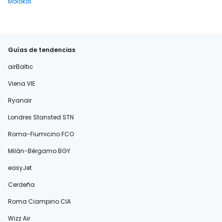
Molokai
Guías de tendencias
airBaltic
Viena VIE
Ryanair
Londres Stansted STN
Roma-Fiumicino FCO
Milán-Bérgamo BGY
easyJet
Cerdeña
Roma Ciampino CIA
Wizz Air