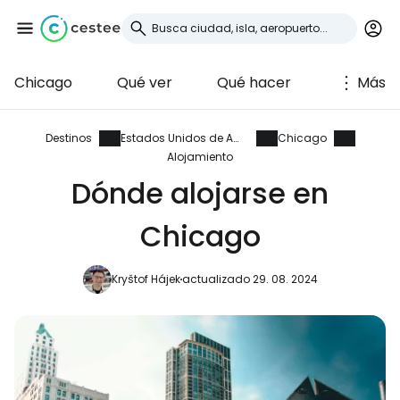
Chicago
Qué ver
Qué hacer
Más
Iniciar sesión en
Cestee
Destinos
Estados Unidos de América
Chicago
Alojamiento
... la comunidad mundial de viajeros
Dónde alojarse en
Chicago
Continuar con Google
Kryštof Hájek
actualizado 29. 08. 2024
Continuar con Facebook
Continuar con Email