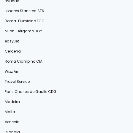
Ryanair
Londres Stansted STN
Roma-Fiumicino FCO
Milán-Bérgamo BGY
easyJet
Cerdeña
Roma Ciampino CIA
Wizz Air
Travel Service
París Charles de Gaulle CDG
Madeira
Malta
Venecia
Islandia