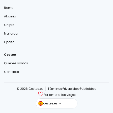
Roma
Albania
Chipre
Mallorca
Oporto
Cestee
Quiénes somos
Contacto
© 2026 Cestee.es
Términos
Privacidad
Publicidad
Por amor a los viajes
cestee.com
cestee.es
cestee.sk