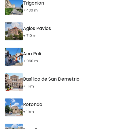
Trigonion
+ 430 m
Agios Pavlos
+ 710 m
Ano Poli
+ 960 m
Basílica de San Demetrio
+ 1 km
Rotonda
+ 1 km