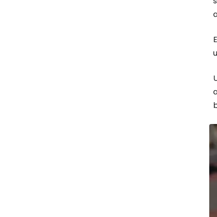
s
u
b