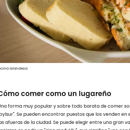
Iniciar ses
... la comunidad mundial de viajeros
Co
cina islandesa
Cont
Cómo comer como un lugareño
Una forma muy popular y sobre todo barata de comer son
Con
pylsur". Se pueden encontrar puestos que los venden en el
as afueras de la ciudad. Se puede elegir entre una gran 