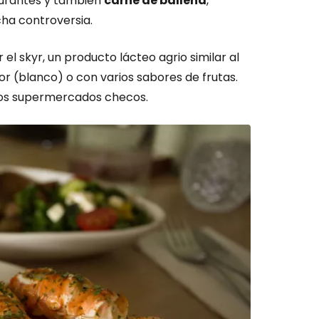
aurantes y también
carne de ballena
,
ha controversia.
l skyr, un producto lácteo agrio similar al
bor (blanco) o con varios sabores de frutas.
 los supermercados checos.