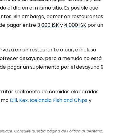
o el día en el mismo sitio. Es posible que
entos. Sin embargo, comer en restaurantes
ede pagar entre
3 000 ISK
y
4 000 ISK
por un
veza en un restaurante o bar, e incluso
n ofrecer desayuno, pero a menudo no está
uede pagar un suplemento por el desayuno
9
sfrutar realmente de comidas elaboradas
como
Dill
,
Kex
,
Icelandic Fish and Chips
y
l enlace. Consulte nuestra página de
Política publicitaria
.