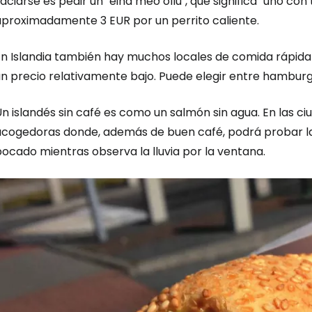
aciarse es pedir un "eina með öllu", que significa "uno co
aproximadamente
3 EUR
por un perrito caliente.
En Islandia también hay muchos locales de comida rápida
n precio relativamente bajo. Puede elegir entre hamburgu
Un islandés sin café es como un salmón sin agua. En las 
acogedoras donde, además de buen café, podrá probar la
ocado mientras observa la lluvia por la ventana.