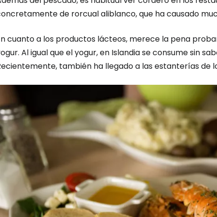
Además del pescado, es habitual ver cordero en los rest
concretamente de rorcual aliblanco, que ha causado muc
n cuanto a los productos lácteos, merece la pena probar e
ogur. Al igual que el yogur, en Islandia se consume sin sa
Recientemente, también ha llegado a las estanterías de