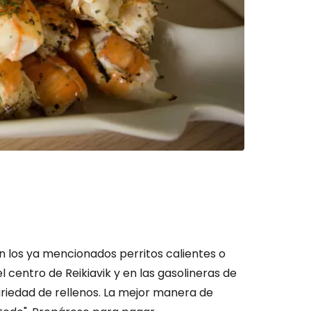
ión en Cestee
ntinuar con Google
inuar con Facebook
 los ya mencionados perritos calientes o
tinuar con Email
 centro de Reikiavik y en las gasolineras de
variedad de rellenos. La mejor manera de