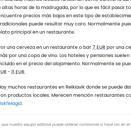
 altas horas de la madrugada, por lo que es fácil pasar tod
encuentre precios más bajos en este tipo de establecimi
tradicionales puede resultar muy caro. Normalmente pu
lato principal en un restaurante.
Por una cerveza en un restaurante o bar
7 EUR
por una cer
más por una copa de vino. Los hoteles y pensiones suele
incluido en el precio del alojamiento. Normalmente se p
EUR
-
11 EUR
.
Hay muchos restaurantes en Reikiavik donde se puede di
con productos locales. Merecen mención restaurantes 
iskfelagid
.
os que nuestro equipo editorial puede obtener comisiones si hace clic en e