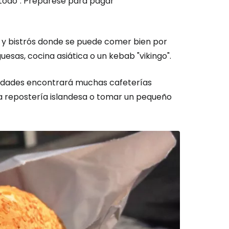
n todo". Prepárese para pagar
 y bistrós donde se puede comer bien por
esas, cocina asiática o un kebab "vikingo".
ciudades encontrará muchas cafeterías
 repostería islandesa o tomar un pequeño