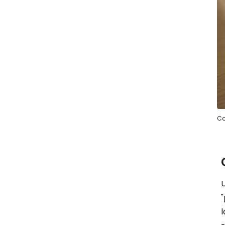
Co
"
l