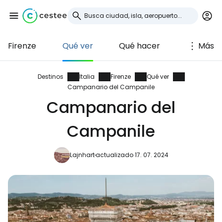
Firenze
Qué ver
Qué hacer
Más
Iniciar sesión en
Cestee
Destinos
Italia
Firenze
Qué ver
Campanario del Campanile
... la comunidad mundial de viajeros
Campanario del
Campanile
Continuar con Google
Lajnhart
actualizado 17. 07. 2024
Continuar con Facebook
Continuar con Email