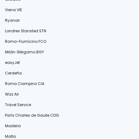
Viena VIE
Ryanair
Londres Stansted STN
Roma-Fiumicino FCO
Milán-Bérgamo BGY
easyJet
Cerdeña
Roma Ciampino CIA
Wizz Air
Travel Service
París Charles de Gaulle CDG
Madeira
Malta