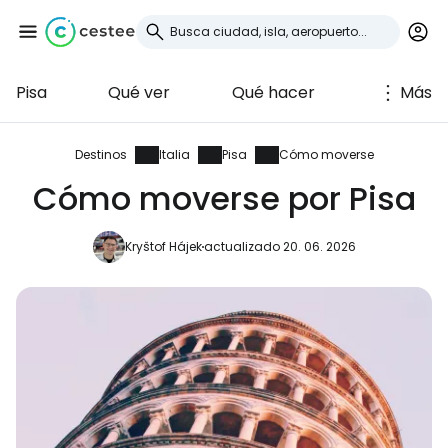
Pisa
Qué ver
Qué hacer
Más
Iniciar sesión en
Cestee
Destinos
Italia
Pisa
Cómo moverse
Cómo moverse por Pisa
... la comunidad mundial de viajeros
Kryštof Hájek
actualizado 20. 06. 2026
Continuar con Google
Continuar con Facebook
Continuar con Email