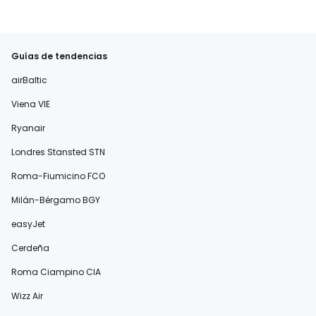
Guías de tendencias
airBaltic
Viena VIE
Ryanair
Londres Stansted STN
Roma-Fiumicino FCO
Milán-Bérgamo BGY
easyJet
Cerdeña
Roma Ciampino CIA
Wizz Air