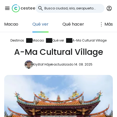
Macao
Qué ver
Qué hacer
Más
Iniciar sesión en
Cestee
Destinos
Macao
Qué ver
A-Ma Cultural Village
A-Ma Cultural Village
... la comunidad mundial de viajeros
Kryštof Hájek
actualizado 14. 08. 2025
Continuar con Google
Continuar con Facebook
Continuar con Email