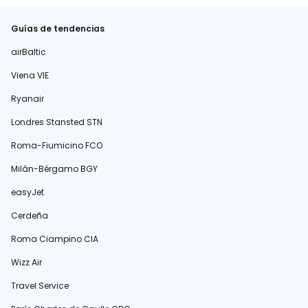
Guías de tendencias
airBaltic
Viena VIE
Ryanair
Londres Stansted STN
Roma-Fiumicino FCO
Milán-Bérgamo BGY
easyJet
Cerdeña
Roma Ciampino CIA
Wizz Air
Travel Service