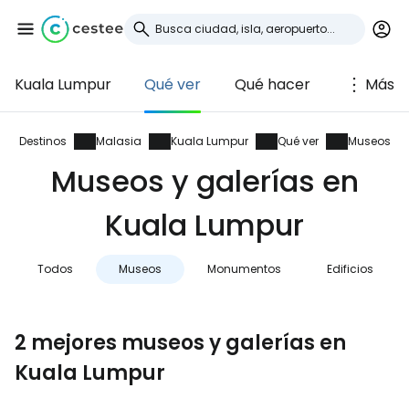
Kuala Lumpur
Qué ver
Qué hacer
Más
Iniciar sesión en
Cestee
Destinos
Malasia
Kuala Lumpur
Qué ver
Museos
Museos y galerías en
... la comunidad mundial de viajeros
Kuala Lumpur
Continuar con Google
Todos
Museos
Monumentos
Edificios
Continuar con Facebook
2 mejores museos y galerías en
Kuala Lumpur
Continuar con Email