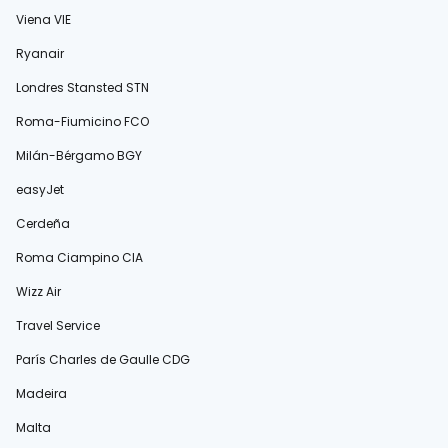
Viena VIE
Ryanair
Londres Stansted STN
Roma-Fiumicino FCO
Milán-Bérgamo BGY
easyJet
Cerdeña
Roma Ciampino CIA
Wizz Air
Travel Service
París Charles de Gaulle CDG
Madeira
Malta