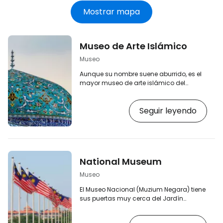
Mostrar mapa
Museo de Arte Islámico
Museo
Aunque su nombre suene aburrido, es el
mayor museo de arte islámico del
sureste asiático y cuenta con más de
7.000 objetos. Dada su ubicación ideal y
Seguir leyendo
la distancia a pie entre Masjid Negara y
los parques de la zona oeste (como el
Parque de las Aves y el Jardín Botánico),
el museo es perfecto para hacer al
menos una breve parada al pasear por
esta parte de Kuala Lumpur. [btn "Mostrar
National Museum
hoteles en el centro de Kuala Lumpur"
https://www.booking.com…
Museo
El Museo Nacional (Muzium Negara) tiene
sus puertas muy cerca del Jardín
Botánico o la Mezquita Nacional. Si la
exposición en sí no le tienta, al menos