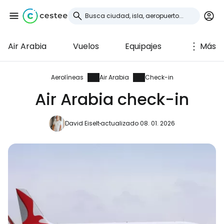
Air Arabia
Vuelos
Equipajes
Más
Iniciar sesión en
Cestee
Aerolíneas
Air Arabia
Check-in
Air Arabia check-in
... la comunidad mundial de viajeros
David Eiselt
actualizado 08. 01. 2026
Continuar con Google
Continuar con Facebook
Continuar con Email