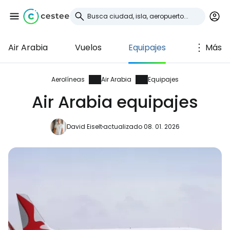
Air Arabia
Vuelos
Equipajes
Más
Iniciar sesión en
Cestee
Aerolíneas
Air Arabia
Equipajes
Air Arabia equipajes
... la comunidad mundial de viajeros
David Eiselt
actualizado 08. 01. 2026
Continuar con Google
Continuar con Facebook
Continuar con Email