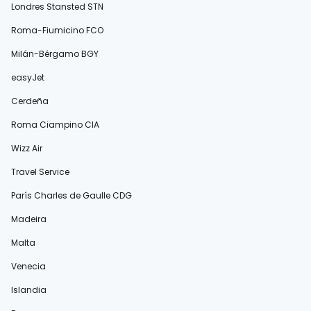
Londres Stansted STN
Roma-Fiumicino FCO
Milán-Bérgamo BGY
easyJet
Cerdeña
Roma Ciampino CIA
Wizz Air
Travel Service
París Charles de Gaulle CDG
Madeira
Malta
Venecia
Islandia