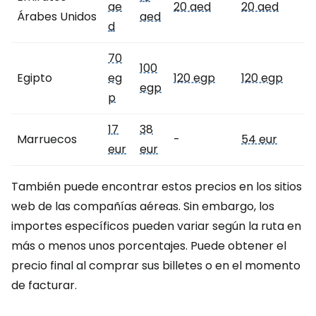
ae
20 aed
20 aed
Árabes Unidos
aed
d
70
100
Egipto
eg
120 egp
120 egp
egp
p
17
38
Marruecos
-
54 eur
eur
eur
También puede encontrar estos precios en los sitios
web de las compañías aéreas. Sin embargo, los
importes específicos pueden variar según la ruta en
más o menos unos porcentajes. Puede obtener el
precio final al comprar sus billetes o en el momento
de facturar.