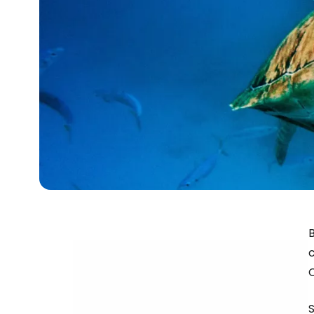
c
C
S