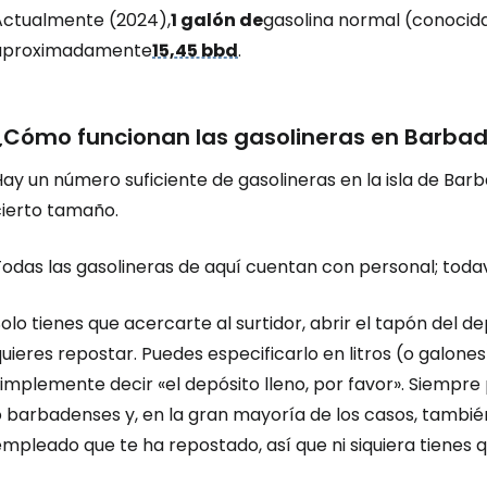
Actualmente (2024),
1 galón de
gasolina normal (conocid
aproximadamente
15,45 bbd
.
¿Cómo funcionan las gasolineras en Barba
ay un número suficiente de gasolineras en la isla de Bar
cierto tamaño.
odas las gasolineras de aquí cuentan con personal; todav
olo tienes que acercarte al surtidor, abrir el tapón del 
uieres repostar. Puedes especificarlo en litros (o galone
simplemente decir «el depósito lleno, por favor». Siempr
o barbadenses y, en la gran mayoría de los casos, tambié
mpleado que te ha repostado, así que ni siquiera tienes q