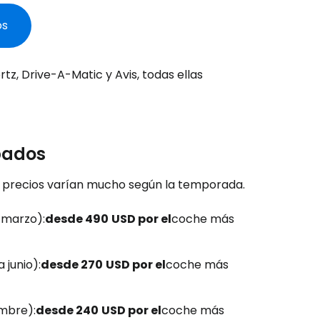
os
, Drive-A-Matic y Avis, todas ellas
rbados
os precios varían mucho según la temporada.
 marzo):
desde 490
USD por el
coche más
 junio):
desde 270
USD por el
coche más
embre):
desde 240
USD por el
coche más