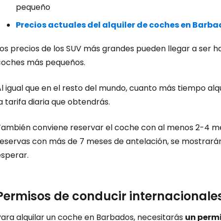
pequeño
Precios actuales del alquiler de coches en Barb
Iniciar ses
os precios de los SUV más grandes pueden llegar a ser ha
coches más pequeños.
... la comunidad mundial de viajeros
Al igual que en el resto del mundo, cuanto más tiempo al
a tarifa diaria que obtendrás.
Co
También conviene reservar el coche con al menos 2-4 mese
reservas con más de 7 meses de antelación, se mostrarán
Cont
esperar.
Con
Permisos de conducir internacionales
Para alquilar un coche en Barbados, necesitarás
un permi