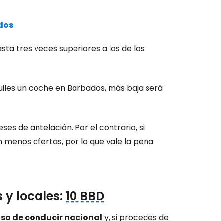
ados
ión en Cestee
sta tres veces superiores a los de los
quiles un coche en Barbados, más baja será
ntinuar con Google
s de antelación. Por el contrario, si
 menos ofertas, por lo que vale la pena
inuar con Facebook
tinuar con Email
 y locales:
10 BBD
so de conducir nacional
y, si procedes de