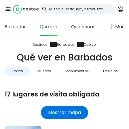
Barbados
Qué ver
Qué hacer
Más
Iniciar sesión en
Cestee
Destinos
Barbados
Qué ver
Qué ver en Barbados
... la comunidad mundial de viajeros
Todos
Museos
Monumentos
Edificios
Continuar con Google
17 lugares de visita obligada
Continuar con Facebook
Mostrar mapa
Continuar con Email