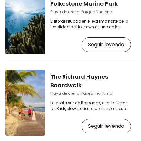
Folkestone Marine Park
Playa de arena, Parque Nacional
El litoral situado en el extremo norte de la
localidad de Holetown es uno de los
destinos de playa más bonitos —y, en
particular, uno de los mejores lugares
Seguir leyendo
para practicar snorkel— de Barbados. El
Parque Marino de Folkestone (también
conocido en ocasiones como Reserva
Marina de Folkestone) es un destino
«imprescindible» para todos los amantes
del mar y del mundo submarino. [btn
The Richard Haynes
"Busca alojamiento en Barbados"
https://www.booking.com/country/bb…
Boardwalk
Playa de arena, Paseo marítimo
La costa sur de Barbados, a las afueras
de Bridgetown, cuenta con un precioso
paseo marítimo que discurre junto a
pequeñas playas de arena y es uno de
Seguir leyendo
los destinos turísticos más populares de
toda la isla. [btn "Busca alojamiento en
Barbados"