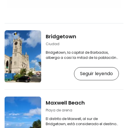
Bridgetown
Ciudad
Bridgetown, la capital de Barbados,
alberga a casi la mitad de la población
de la isla. Es a la vez un centro de
transporte y una atracción turística, ya
Seguir leyendo
que ofrece no solo hermosas playas, sino
también monumentos coloniales y un
centro histórico declarado Patrimonio de
la Humanidad por la UNESCO. [btn
"Buscar alojamiento en Barbados"
https://www.booking.com/country/bb.en-
Maxwell Beach
gb.html?aid=2397601;label=p-
barbados-bridgetown] Puede que
Playa de arena
Bridgetown no…
El distrito de Maxwell, al sur de
Bridgetown, está considerado el destino