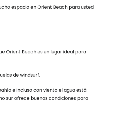
ucho espacio en Orient Beach para usted
que Orient Beach es un lugar ideal para
ión en Cestee
cuelas de windsurf.
ahía e incluso con viento el agua está
remo sur ofrece buenas condiciones para
ntinuar con Google
inuar con Facebook