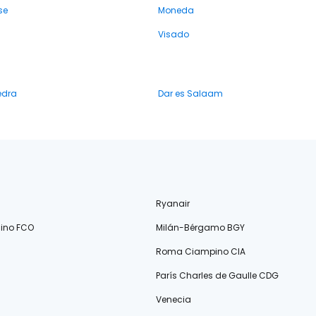
se
Moneda
Visado
edra
Dar es Salaam
Ryanair
ino FCO
Milán-Bérgamo BGY
Roma Ciampino CIA
París Charles de Gaulle CDG
Venecia