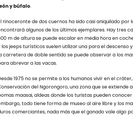
león y búfalo
.
l rinoceronte de dos cuernos ha sido casi aniquilado por l
ncontrará algunos de los últimos ejemplares. Hay tres ca
600 m de altura se puede escalar en media hora en coche.
Iniciar ses
 los jeeps turísticos suelen utilizar una para el descenso 
la carretera de doble sentido se puede observar a los ma
ara abrevar a las vacas.
... la comunidad mundial de viajeros
esde 1975 no se permite a los humanos vivir en el cráter,
Conservación del Ngorongoro, una zona que se extiende al
Co
bomas maasai, aldeas donde los turistas pueden conocer a
embargo, todo tiene forma de museo al aire libre y los m
duros comerciantes, nada más que el ganado vale algo par
Cont