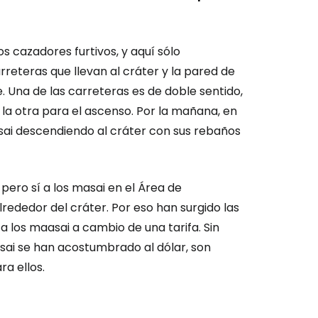
os cazadores furtivos, y aquí sólo
rreteras que llevan al cráter y la pared de
 Una de las carreteras es de doble sentido,
ión en Cestee
y la otra para el ascenso. Por la mañana, en
sai descendiendo al cráter con sus rebaños
 pero sí a los masai en el Área de
rededor del cráter. Por eso han surgido las
ntinuar con Google
 los maasai a cambio de una tarifa. Sin
asai se han acostumbrado al dólar, son
a ellos.
inuar con Facebook