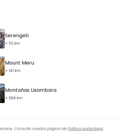
tinuar con Email
Serengeti
+ 112 km
Mount Meru
+ 141 km
Montañas Usambara
+ 366 km
l enlace. Consulte nuestra página de
Política publicitaria
.