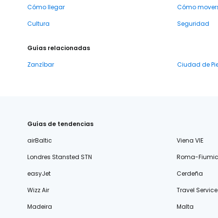
Cómo llegar
Cómo mover
Cultura
Seguridad
Guías relacionadas
Zanzíbar
Ciudad de Pi
Guías de tendencias
airBaltic
Viena VIE
Londres Stansted STN
Roma-Fiumic
easyJet
Cerdeña
Wizz Air
Travel Service
Madeira
Malta