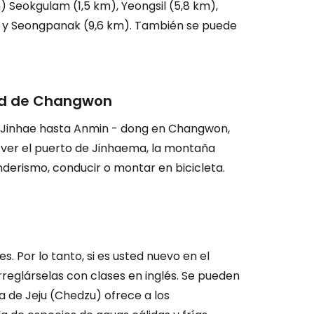
 Seokgulam (1,5 km), Yeongsil (5,8 km),
 y Seongpanak (9,6 km). También se puede
ión en Cestee
dad de Changwon
n Jinhae hasta Anmin - dong en Changwon,
de ver el puerto de Jinhaema, la montaña
ntinuar con Google
derismo, conducir o montar en bicicleta.
inuar con Facebook
. Por lo tanto, si es usted nuevo en el
tinuar con Email
eglárselas con clases en inglés. Se pueden
a de Jeju (Chedzu) ofrece a los