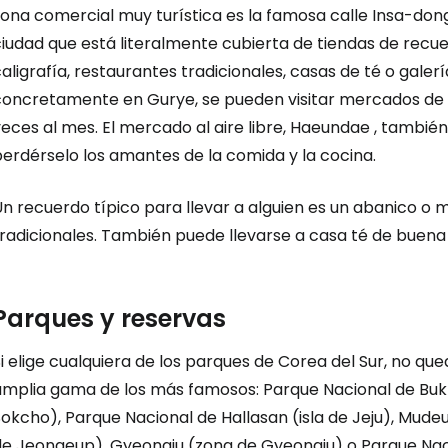
ona comercial muy turística es la famosa calle Insa-dong
iudad que está literalmente cubierta de tiendas de recuer
aligrafía, restaurantes tradicionales, casas de té o galerías
concretamente en Gurye, se pueden visitar mercados de c
veces al mes. El mercado al aire libre, Haeundae , tambi
erdérselo los amantes de la comida y la cocina.
n recuerdo típico para llevar a alguien es un abanico o 
tradicionales. También puede llevarse a casa té de buena
Parques y reservas
i elige cualquiera de los parques de Corea del Sur, no q
amplia gama de los más famosos: Parque Nacional de Bukh
okcho), Parque Nacional de Hallasan (isla de Jeju), Mud
de Jeongeup), Gyeongju (zona de Gyeongju) o Parque Nacio