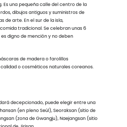
. Es una pequeña calle del centro de la
dos, dibujos antiguos y suministros de
 de arte. En el sur de la isla,
omida tradicional. Se celebran unas 6
én es digno de mención y no deben
máscaras de madera o farolillos
 calidad o cosméticos naturales coreanos.
uedará decepcionado, puede elegir entre una
ansan (en pleno Seúl), Seoraksan (sitio de
eungsan (zona de Gwangju), Naejangsan (sitio
nal de Jirisan.