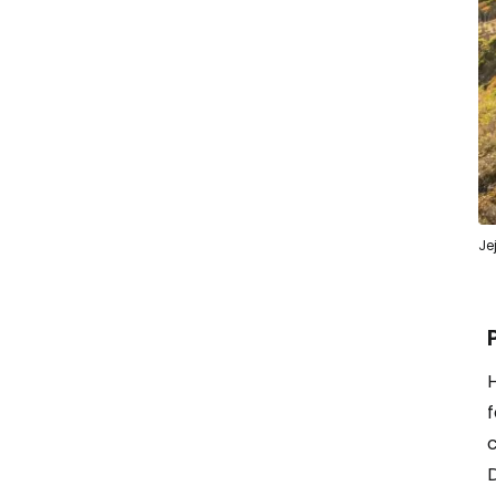
Je
H
c