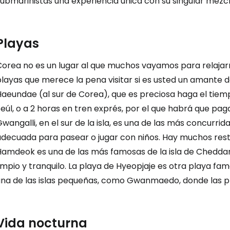
ubmarinistas una experiencia única con su singular mezcl
Playas
Corea no es un lugar al que muchos vayamos para relajarn
layas que merece la pena visitar si es usted un amante d
Haeundae (al sur de Corea), que es preciosa haga el tiem
eúl, o a 2 horas en tren exprés, por el que habrá que pa
wangalli, en el sur de la isla, es una de las más concurrid
adecuada para pasear o jugar con niños. Hay muchos resta
Hamdeok es una de las más famosas de la isla de Cheddar
impio y tranquilo. La playa de Hyeopjaje es otra playa famo
una de las islas pequeñas, como Gwanmaedo, donde las pl
Vida nocturna