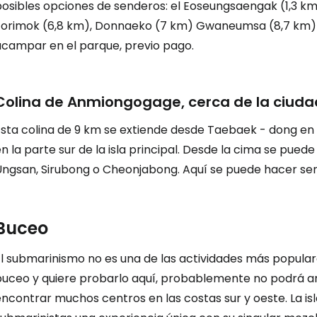
osibles opciones de senderos: el Eoseungsaengak (1,3 km)
Eorimok (6,8 km), Donnaeko (7 km) Gwaneumsa (8,7 km)
acampar en el parque, previo pago.
Iniciar ses
Colina de Anmiongogage, cerca de la ciu
... la comunidad mundial de viajeros
Esta colina de 9 km se extiende desde Taebaek - dong e
n la parte sur de la isla principal. Desde la cima se pue
Co
Ungsan, Sirubong o Cheonjabong. Aquí se puede hacer sen
Cont
Buceo
l submarinismo no es una de las actividades más populares
Con
buceo y quiere probarlo aquí, probablemente no podrá arr
ncontrar muchos centros en las costas sur y oeste. La isl