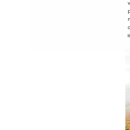
p
m
c
i