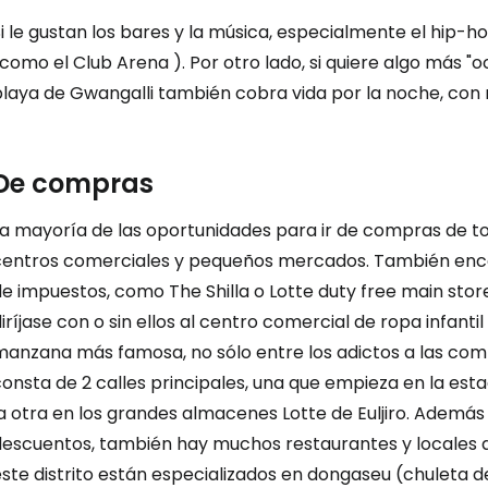
i le gustan los bares y la música, especialmente el hip-h
como el Club Arena ). Por otro lado, si quiere algo más "oc
playa de Gwangalli también cobra vida por la noche, con 
De compras
La mayoría de las oportunidades para ir de compras de to
centros comerciales y pequeños mercados. También enco
e impuestos, como The Shilla o Lotte duty free main store
diríjase con o sin ellos al centro comercial de ropa inf
manzana más famosa, no sólo entre los adictos a las co
consta de 2 calles principales, una que empieza en la es
a otra en los grandes almacenes Lotte de Euljiro. Además
descuentos, también hay muchos restaurantes y locales 
ste distrito están especializados en dongaseu (chuleta d