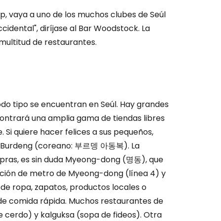
op, vaya a uno de los muchos clubes de Seúl
cidental", diríjase al Bar Woodstock. La
multitud de restaurantes.
do tipo se encuentran en Seúl. Hay grandes
ntrará una amplia gama de tiendas libres
. Si quiere hacer felices a sus pequeños,
antil Burdeng (coreano: 부르뎅 아동복). La
mpras, es sin duda Myeong-dong (명동), que
tación de metro de Myeong-dong (línea 4) y
 de ropa, zapatos, productos locales o
de comida rápida. Muchos restaurantes de
e cerdo) y kalguksa (sopa de fideos). Otra