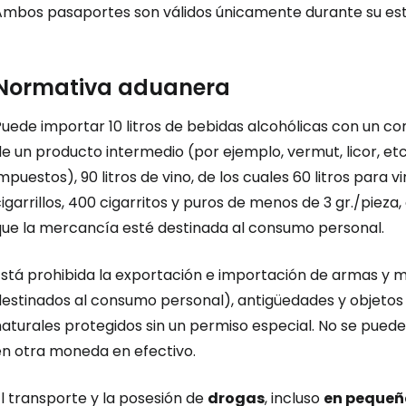
Ambos pasaportes son válidos únicamente durante su esta
Cont
Normativa aduanera
Con
uede importar 10 litros de bebidas alcohólicas con un cont
e un producto intermedio (por ejemplo, vermut, licor, etc.
mpuestos), 90 litros de vino, de los cuales 60 litros para 
igarrillos, 400 cigarritos y puros de menos de 3 gr./pieza
que la mercancía esté destinada al consumo personal.
Está prohibida la exportación e importación de armas y 
estinados al consumo personal), antigüedades y objetos d
aturales protegidos sin un permiso especial. No se puede
en otra moneda en efectivo.
l transporte y la posesión de
drogas
, incluso
en pequeñ