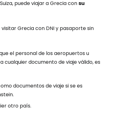
o Suiza, puede viajar a Grecia con
su
visitar Grecia con DNI y pasaporte sin
ue el personal de los aeropuertos u
ica cualquier documento de viaje válido, es
ión en Cestee
como documentos de viaje si se es
stein.
er otro país.
ntinuar con Google