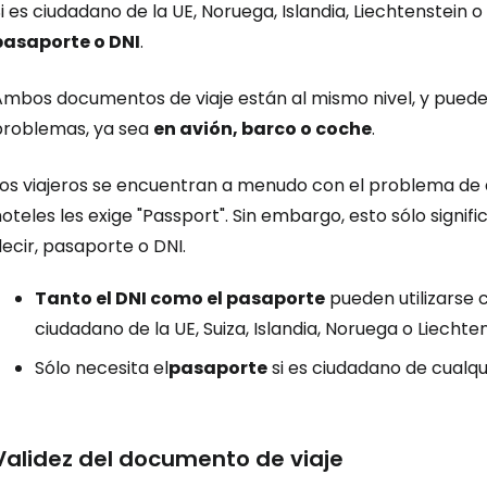
i es ciudadano de la UE, Noruega, Islandia, Liechtenstein 
pasaporte o DNI
.
Ambos documentos de viaje están al mismo nivel, y puede 
problemas, ya sea
en avión, barco o coche
.
Los viajeros se encuentran a menudo con el problema de q
oteles les exige
"Passport"
. Sin embargo, esto sólo signif
ecir, pasaporte o DNI.
Iniciar ses
Tanto el DNI como el pasaporte
pueden utilizarse 
ciudadano de la UE, Suiza, Islandia, Noruega o Liechten
Sólo necesita el
pasaporte
si es ciudadano de cualqui
... la comunidad mundial de viajeros
Co
Validez del documento de viaje