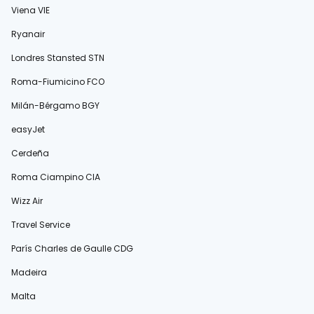
Viena VIE
Ryanair
Londres Stansted STN
Roma-Fiumicino FCO
Milán-Bérgamo BGY
easyJet
Cerdeña
Roma Ciampino CIA
Wizz Air
Travel Service
París Charles de Gaulle CDG
Madeira
Malta