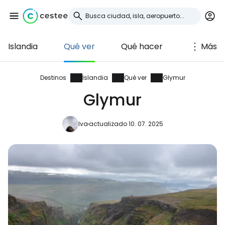
Islandia
Qué ver
Qué hacer
Más
Iniciar sesión en
Cestee
Destinos
Islandia
Qué ver
Glymur
Glymur
... la comunidad mundial de viajeros
Iva
actualizado 10. 07. 2025
Continuar con Google
Continuar con Facebook
Continuar con Email