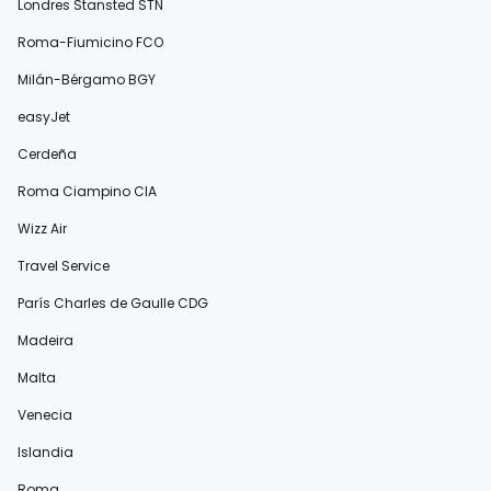
Londres Stansted STN
Roma-Fiumicino FCO
Milán-Bérgamo BGY
easyJet
Cerdeña
Roma Ciampino CIA
Wizz Air
Travel Service
París Charles de Gaulle CDG
Madeira
Malta
Venecia
Islandia
Roma