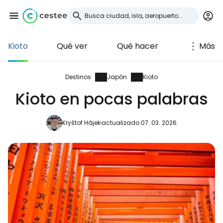
Kioto
Qué ver
Qué hacer
Más
Iniciar sesión en
Cestee
Destinos
Japón
Kioto
Kioto en pocas palabras
... la comunidad mundial de viajeros
Kryštof Hájek
actualizado 07. 03. 2026
Continuar con Google
Continuar con Facebook
Continuar con Email