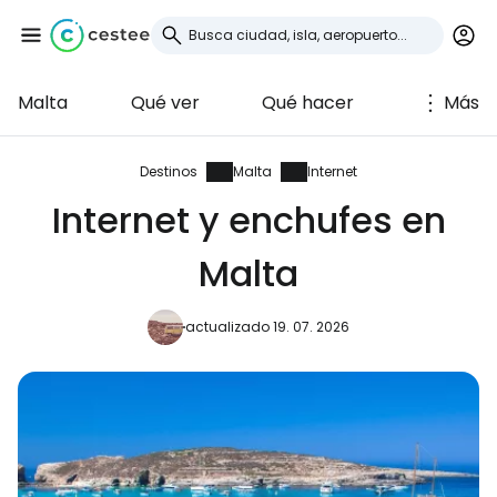
Malta
Qué ver
Qué hacer
Más
Iniciar sesión en
Cestee
Destinos
Malta
Internet
Internet y enchufes en
... la comunidad mundial de viajeros
Malta
Continuar con Google
actualizado 19. 07. 2026
Continuar con Facebook
Continuar con Email