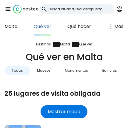
Malta
Qué ver
Qué hacer
Más
Iniciar sesión en
Cestee
Destinos
Malta
Qué ver
Qué ver en Malta
... la comunidad mundial de viajeros
Todos
Museos
Monumentos
Edificios
Continuar con Google
25 lugares de visita obligada
Continuar con Facebook
Mostrar mapa
Continuar con Email