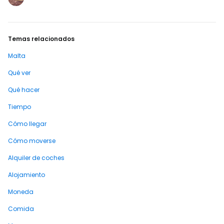
Malta"
https://www.booking.com/country/mt.en-
gb.html?aid=2397601;label=p-malta…
Temas relacionados
Malta
Qué ver
Qué hacer
Tiempo
Cómo llegar
Cómo moverse
Alquiler de coches
Alojamiento
Moneda
Comida