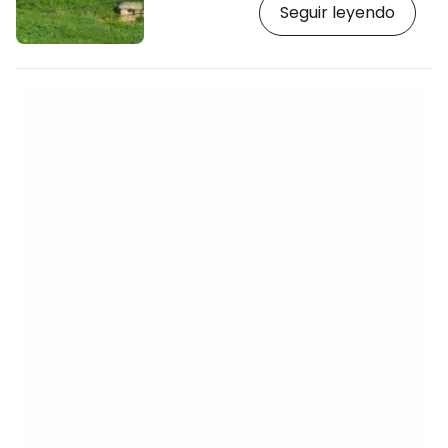
Seguir leyendo
grande del mundo. [btn "Buscar
alojamiento en Malta"
https://www.booking.com/country/mt.en-
gb.html?aid=2397601;label=p-malta-
mosta] El cañón Armstrong pesa más de
100 toneladas y, con un calibre de 450
mm, puede disparar hasta 13 km. Fue
traído aquí por los británicos en 1882
para…