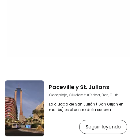
Paceville y St. Julians
Complejo, Ciudad turística, Bar, Club
La ciudad de San Julián ( San Giljan en
maltés) es el centro de la escena
turística y nocturna de la isla de Malta.
[btn "Buscar alojamiento en Malta"
Seguir leyendo
https://www.booking.com/country/mt.en-
gb.html?aid=2397601;label=p-malta-