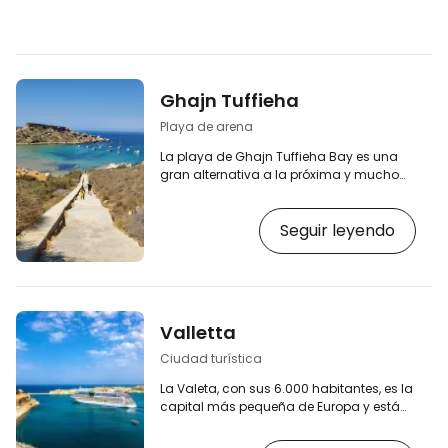
Ghajn Tuffieha
Playa de arena
La playa de Ghajn Tuffieha Bay es una
gran alternativa a la próxima y mucho
más famosa playa de Golden Bay, que
está casi literalmente a tiro de piedra
Seguir leyendo
(menos de 1 km). [btn "Buscar
alojamiento en Malta"
https://www.booking.com/country/mt.en-
gb.html?aid=2397601;label=p-malta-
ghajn-tuffieha] Ghajn Tuffieha Bay
ofrece una preciosa arena fina y dorada
Valletta
y una entrada gradual en el mar, y es la
combinación perfecta de una playa
Ciudad turística
aislada en un hermoso…
La Valeta, con sus 6.000 habitantes, es la
capital más pequeña de Europa y está
situada en una pequeña península en
una zona escarpada de la costa