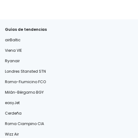
Guías de tendencias
airBaltic
Viena VIE
Ryanair
Londres Stansted STN
Roma-Fiumicino FCO
Milán-Bérgamo BGY
easyJet
Cerdeña
Roma Ciampino CIA
Wizz Air