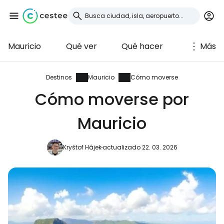
Mauricio
Qué ver
Qué hacer
Más
Iniciar sesión en
Cestee
Destinos
Mauricio
Cómo moverse
Cómo moverse por
... la comunidad mundial de viajeros
Mauricio
Continuar con Google
Kryštof Hájek
actualizado 22. 03. 2026
Continuar con Facebook
Continuar con Email