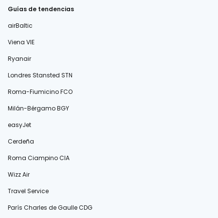
Guías de tendencias
airBaltic
Viena VIE
Ryanair
Londres Stansted STN
Roma-Fiumicino FCO
Milán-Bérgamo BGY
easyJet
Cerdeña
Roma Ciampino CIA
Wizz Air
Travel Service
París Charles de Gaulle CDG