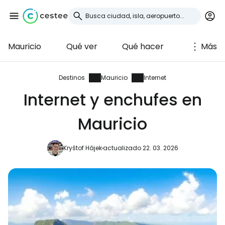
Mauricio
Qué ver
Qué hacer
Más
Iniciar sesión en
Cestee
Destinos
Mauricio
Internet
Internet y enchufes en
... la comunidad mundial de viajeros
Mauricio
Continuar con Google
Kryštof Hájek
actualizado 22. 03. 2026
Continuar con Facebook
Continuar con Email