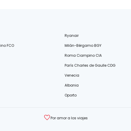
Ryanair
ino FCO
Milán-Bérgamo BGY
Roma Ciampino CIA
París Charles de Gaulle CDG
Venecia
Albania
Oporto
Por amor a los viajes