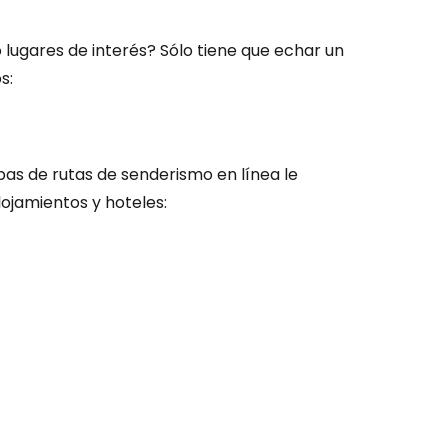
lugares de interés? Sólo tiene que echar un
ión en Cestee
s:
pas de rutas de senderismo en línea le
lojamientos y hoteles:
ntinuar con Google
inuar con Facebook
tinuar con Email