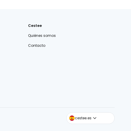
Cestee
Quiénes somos
Contacto
cestee.com
cestee.es
cestee.sk