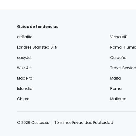
Guías de tendencias
airBaltic
Viena VIE
Londres Stansted STN
Roma-Fiumic
easyJet
Cerdeña
Wizz Air
Travel Service
Madeira
Malta
Islandia
Roma
Chipre
Mallorca
© 2026 Cestee.es
Términos
Privacidad
Publicidad