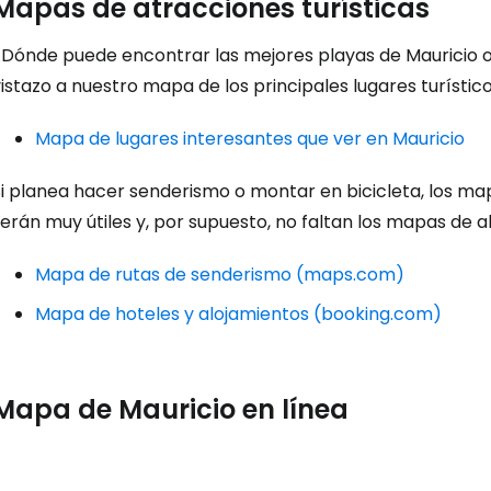
Mapas de atracciones turísticas
¿Dónde puede encontrar las mejores playas de Mauricio o 
Iniciar ses
istazo a nuestro mapa de los principales lugares turístico
Mapa de lugares interesantes que ver en Mauricio
... la comunidad mundial de viajeros
Si planea hacer senderismo o montar en bicicleta, los ma
erán muy útiles y, por supuesto, no faltan los mapas de a
Co
Mapa de rutas de senderismo (maps.com)
Mapa de hoteles y alojamientos (booking.com)
Cont
Mapa de Mauricio en línea
Con