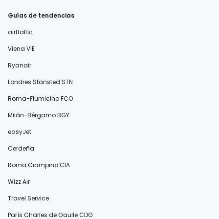
Guías de tendencias
airBaltic
Viena VIE
Ryanair
Londres Stansted STN
Roma-Fiumicino FCO
Milán-Bérgamo BGY
easyJet
Cerdeña
Roma Ciampino CIA
Wizz Air
Travel Service
París Charles de Gaulle CDG