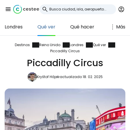
Londres
Qué ver
Qué hacer
Más
Iniciar sesión en
Cestee
Destinos
Reino Unido
Londres
Qué ver
Piccadilly Circus
... la comunidad mundial de viajeros
Piccadilly Circus
Kryštof Hájek
actualizado 18. 02. 2025
Continuar con Google
Continuar con Facebook
Continuar con Email