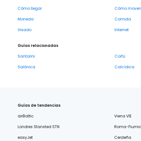
Cómo llegar
Cómo mover
Moneda
Comida
Visado
Internet
Guías relacionadas
Santorini
Corfú
Salónica
Calcídica
Guías de tendencias
airBaltic
Viena VIE
Londres Stansted STN
Roma-Fiumic
easyJet
Cerdeña