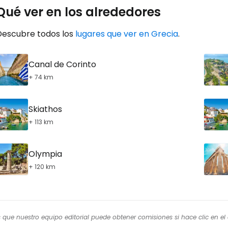
Qué ver en los alrededores
... la comunidad mundial de viajeros
Descubre todos los
lugares que ver en Grecia
.
Co
Canal de Corinto
+ 74 km
Cont
Skiathos
+ 113 km
Con
Olympia
+ 120 km
os que nuestro equipo editorial puede obtener comisiones si hace clic en e