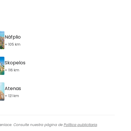
ntinuar con Google
Náfplio
+ 105 km
inuar con Facebook
Skopelos
+ 116 km
tinuar con Email
Atenas
+ 121 km
l enlace. Consulte nuestra página de
Política publicitaria
.