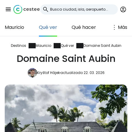
Mauricio
Qué ver
Qué hacer
Más
Iniciar sesión en
Cestee
Destinos
Mauricio
Qué ver
Domaine Saint Aubin
Domaine Saint Aubin
... la comunidad mundial de viajeros
Kryštof Hájek
actualizado 22. 03. 2026
Continuar con Google
Continuar con Facebook
Continuar con Email