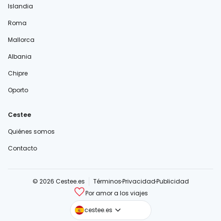
Islandia
Roma
Mallorca
Albania
Chipre
Oporto
Cestee
Quiénes somos
Contacto
© 2026 Cestee.es
Términos
Privacidad
Publicidad
Por amor a los viajes
cestee.com
cestee.es
cestee.sk