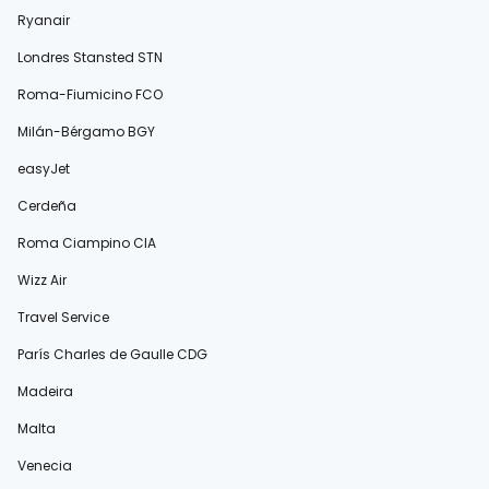
Ryanair
Londres Stansted STN
Roma-Fiumicino FCO
Milán-Bérgamo BGY
easyJet
Cerdeña
Roma Ciampino CIA
Wizz Air
Travel Service
París Charles de Gaulle CDG
Madeira
Malta
Venecia