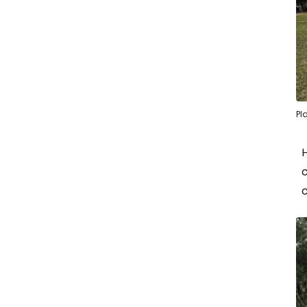
Pl
H
c