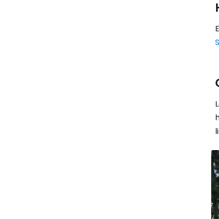
E
S
L
l