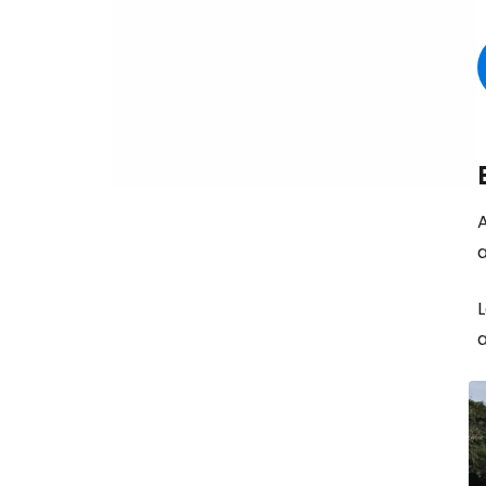
A
a
L
a