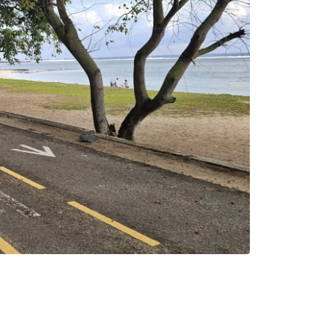
ión en Cestee
ntinuar con Google
inuar con Facebook
tinuar con Email