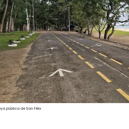
Iniciar ses
... la comunidad mundial de viajeros
Co
Cont
Con
aya pública de San Félix